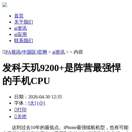
首页
关于我们
ai资讯
ai应用
联系我们

PA视讯(中国区)官网
>
ai资讯
> > 内容
发科天玑9200+是阵营最强悍
的手机CPU
日期：2026-04-30 12:35
字体：
[大]
[小]

打印

关闭
达到过去10年的最低点。iPhone最强续航机型，也有可能