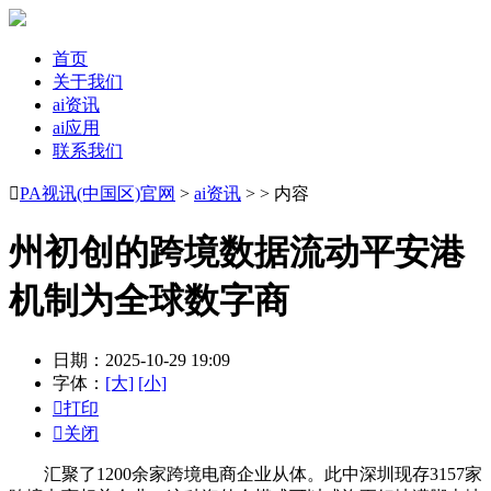
首页
关于我们
ai资讯
ai应用
联系我们

PA视讯(中国区)官网
>
ai资讯
> > 内容
州初创的跨境数据流动平安港
机制为全球数字商
日期：2025-10-29 19:09
字体：
[大]
[小]

打印

关闭
汇聚了1200余家跨境电商企业从体。此中深圳现存3157家