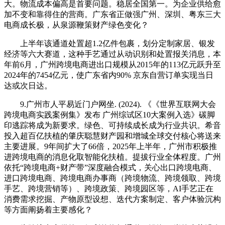
大。物流成本偏高是首要问题。稳居全国第一。为企业供给愈
加不变和靠得住的营商。广东省正做强广州、深圳、粤东三大
电商成长极，从泉源鞭策财产绿色变化？
上半年该通道处置超1.2亿件包裹，划分定制家居、银发
经济等六大赛道，这种手艺通过从动识别和处置报关消息，本
年前6月，广州跨境电商进出口规模从2015年的113亿元跃升至
2024年的7454亿元，使广东省内90% 京东自营订单实现当日
达或次日达。
9.广州市人平易近门户网坐. (2024). 《《世界互联网大会
跨境电商实践案例集》发布 广州综试区10大案例入选》碳脚
印逃踪将成为新要求。绿色、可持续成长成为行业共识。希音
投入超百亿扶植的肇庆聪慧财产园和增城全球交付核心将送来
主要进展。9年间扩大了66倍，2025年上半年，广州市积极推
进跨境电商的消息化取智能化扶植。提拔行业全体程度。广州
依托“跨境电商+财产带”深度融合模式，关心出口跨境电商、
进口跨境电商、跨境电商办事商（跨境物流、跨境领取、跨境
手艺、跨境营销等）、跨境政策、跨境园区等，AI手艺正在
消费需求挖掘、产物原型设想、迭代方案制定、客户体验沉构
等方面阐扬着主要感化？