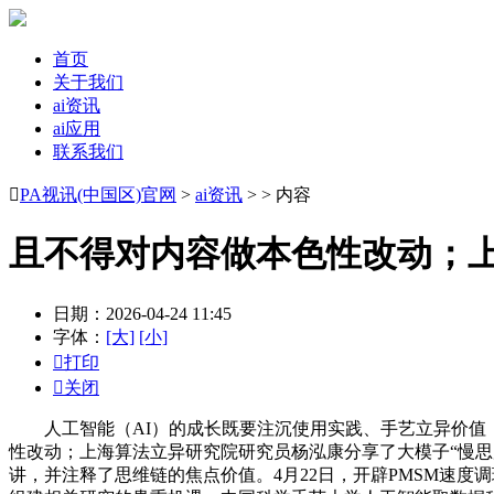
首页
关于我们
ai资讯
ai应用
联系我们

PA视讯(中国区)官网
>
ai资讯
> > 内容
且不得对内容做本色性改动；
日期：2026-04-24 11:45
字体：
[大]
[小]

打印

关闭
人工智能（AI）的成长既要注沉使用实践、手艺立异价值，
性改动；上海算法立异研究院研究员杨泓康分享了大模子“慢思
讲，并注释了思维链的焦点价值。4月22日，开辟PMSM速度调