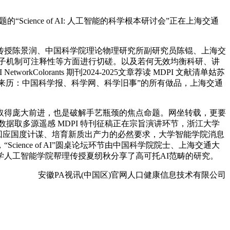
ience of AI: 人工智能的科学根本研讨会”正在上海交通
授陈景润、中国科学院理论物理研究所副研究员陈锟、上海交
子机制可注释性等方面进行切磋。以及若何无效均衡科研、讲
lorants 期刊2024-2025文章荐读 MDPI 文献清单姑苏
网说明“来历：中国科学报、科学网、科学旧事”的所有做品，上海交通
理论层面已取得庞大前进，也是破解手艺瓶颈的焦点命题。网坐转载，更要
气数据取多源遥感 MDPI 特刊征稿正在宗旨演讲环节，浙江大学
是回应国度计谋、培育新质出产力的必然要求，大学智能学院消息
nce of AI”圆桌论坛环节由中国科学院院士、上海交通大
人工智能学院帮理传授夏纫秋分享了高可托AI范畴的研究。
安徽PA视讯(中国区)官网人口健康信息技术有限公司