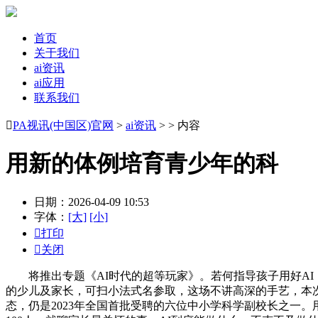
首页
关于我们
ai资讯
ai应用
联系我们

PA视讯(中国区)官网
>
ai资讯
> > 内容
用新的体例培育青少年的科
日期：2026-04-09 10:53
字体：
[大]
[小]

打印

关闭
将推出专题《AI时代的超等玩家》。若何指导孩子用好AI，
的少儿及家长，可扫小法式名参取，这场不讲高深的手艺，本次
态，仍是2023年全国首批受聘的六位中小学科学副校长之一