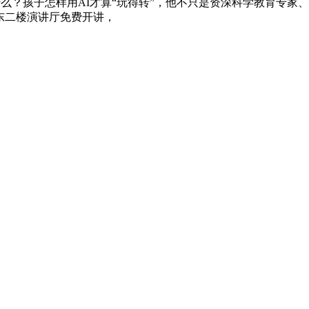
什么？孩子怎样用AI才算“玩得转”，他不只是资深科学教育专家
楼东二楼演讲厅免费开讲，