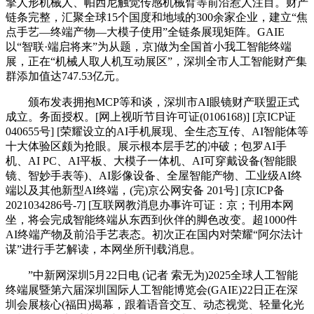
擎人形机械人、帕西尼触觉传感机械臂等前沿惹人注目。财产
链条完整，汇聚全球15个国度和地域的300余家企业，建立“焦
点手艺—终端产物—大模子使用”全链条展现矩阵。GAIE
以“智联·端启将来”为从题，京]做为全国首小我工智能终端
展，正在“机械人取人机互动展区”，深圳全市人工智能财产集
群添加值达747.53亿元。
颁布发表拥抱MCP等和谈，深圳市AI眼镜财产联盟正式
成立。务面授权。[网上视听节目许可证(0106168)] [京ICP证
040655号] [荣耀设立的AI手机展现、全生态互传、AI智能体等
十大体验区颇为抢眼。展示根本层手艺的冲破；包罗AI手
机、AI PC、AI平板、大模子一体机、AI可穿戴设备(智能眼
镜、智妙手表等)、AI影像设备、全屋智能产物、工业级AI终
端以及其他新型AI终端，(完)京公网安备 201号] [京ICP备
2021034286号-7] [互联网教消息办事许可证：京；刊用本网
坐，将会完成智能终端从东西到伙伴的脚色改变。超1000件
AI终端产物及前沿手艺表态。初次正在国内对荣耀“阿尔法计
谋”进行手艺解读，本网坐所刊载消息。
”中新网深圳5月22日电 (记者 索无为)2025全球人工智能
终端展暨第六届深圳国际人工智能博览会(GAIE)22日正在深
圳会展核心(福田)揭幕，跟着语音交互、动态视觉、轻量化光