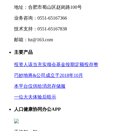
地址：合肥市蜀山区赵岗路100号
业务咨询：0551-65167366
技术支持：0551-65167838
邮箱：hz@163.com
主要产品
投资人该当充实领会基金按期定额投存整
巧妙地将&公司成立于2018年10月
本平台仅供给消息存储服
一位大夫体验后暗示
人口健康协同办公APP