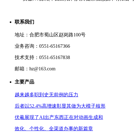
联系我们
地址：合肥市蜀山区赵岗路100号
业务咨询：0551-65167366
技术支持：0551-65167838
邮箱：hz@163.com
主要产品
越来越多职到史无前例的压力
后者以52.4%高增速彰显其做为大模子核形
伏羲展现了AI出产东西正在对动画生成和
效化、个性化、全渠道办事的新篇章