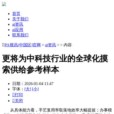
首页
关于我们
ai资讯
ai应用
联系我们

PA视讯(中国区)官网
>
ai资讯
> > 内容
更将为中科技行业的全球化摸
索供给参考样本
日期：2026-01-04 11:47
字体：
[大]
[小]

打印

关闭
从具体能力看，手艺复用率取落地效率大幅提拔；办事模