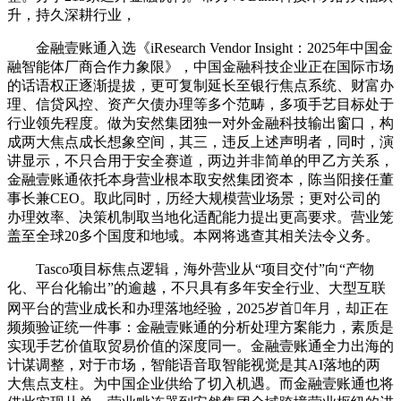
升，持久深耕行业，
金融壹账通入选《iResearch Vendor Insight：2025年中国金
融智能体厂商合作力象限》，中国金融科技企业正在国际市场
的话语权正逐渐提拔，更可复制延长至银行焦点系统、财富办
理、信贷风控、资产欠债办理等多个范畴，多项手艺目标处于
行业领先程度。做为安然集团独一对外金融科技输出窗口，构
成两大焦点成长想象空间，其三，违反上述声明者，同时，演
讲显示，不只合用于安全赛道，两边并非简单的甲乙方关系，
金融壹账通依托本身营业根本取安然集团资本，陈当阳接任董
事长兼CEO。取此同时，历经大规模营业场景；更对公司的
办理效率、决策机制取当地化适配能力提出更高要求。营业笼
盖至全球20多个国度和地域。本网将逃查其相关法令义务。
Tasco项目标焦点逻辑，海外营业从“项目交付”向“产物
化、平台化输出”的逾越，不只具有多年安全行业、大型互联
网平台的营业成长和办理落地经验，2025岁首年月，却正在
频频验证统一件事：金融壹账通的分析处理方案能力，素质是
实现手艺价值取贸易价值的深度同一。金融壹账通全力出海的
计谋调整，对于市场，智能语音取智能视觉是其AI落地的两
大焦点支柱。为中国企业供给了切入机遇。而金融壹账通也将