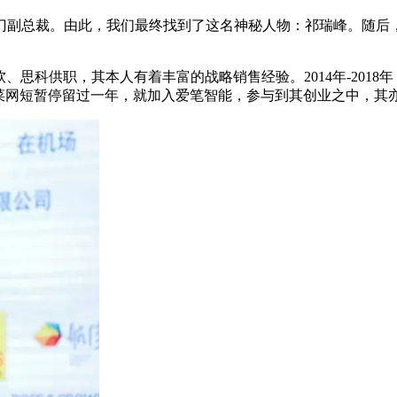
副总裁。由此，我们最终找到了这名神秘人物：祁瑞峰。随后，
思科供职，其本人有着丰富的战略销售经验。2014年-201
美菜网短暂停留过一年，就加入爱笔智能，参与到其创业之中，其