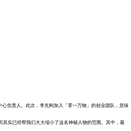
心负责人。此次，李先刚加入「零一万物」的创业团队，意味
履历其实已经帮我们大大缩小了这名神秘人物的范围。其中，最