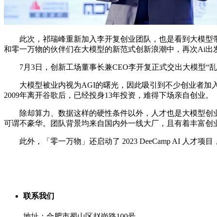
此次，祁瑞峰重新加入李开复创业团队，也是看到大模型带
和零一万物的伙伴们在大模型的新范式创新浪潮中，再次Ai出
7月3日，创新工场董事长兼CEO李开复正式交出大模型“乱战”
大模型被业内视为AGI的曙光，因此吸引到不少创业者加入
2009年离开谷歌后，已经投身13年投资，难得下场亲自创业。
除却算力、数据这样的硬性条件以外，人才也是大模型创业公
可谓不豪华。团队背景均来自国内外一线大厂，且有着丰富创
此外，「零一万物」还启动了 2023 DeeCamp AI 
联系我们
地址：合肥市蜀山区赵岗路100号