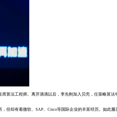
席算法工程师。离开滴滴以后，李先刚加入贝壳，任策略算法中
却有着微软、SAP、Cisco等国际企业的丰富经历。如此