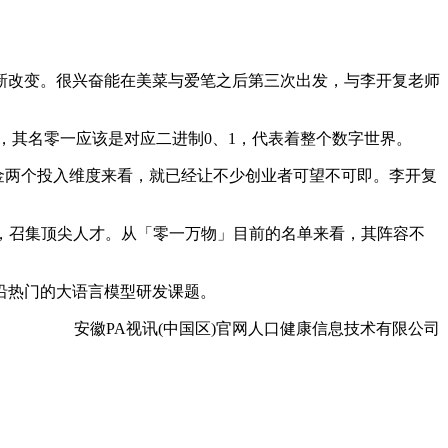
改变。很兴奋能在美菜与爱笔之后第三次出发，与李开复老师
物」，其名零一应该是对应二进制0、1，代表着整个数字世界。
金两个投入维度来看，就已经让不少创业者可望不可即。李开复
，召集顶尖人才。从「零一万物」目前的名单来看，其阵容不
前沿热门的大语言模型研发课题。
安徽PA视讯(中国区)官网人口健康信息技术有限公司