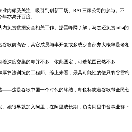
业内颇受关注，吸引到创新工场、BAT三家公司的参与。不
今年亦离开百度。
责数据安全相关工作。据雷峰网了解，马杰还负责infra的
谷歌前高管，其它成员与李开复或多或少自然亦大概率是老相
着深度交集的却并不多。依此圈定，可选范围已然不多。
厚算法训练的工程师。综上来看，最具可能性的便只剩谷雪梅
——这是谷歌中国一个时代的终结，却也标志着谷歌帮全民创
。她很早就加入阿里，在阿里成长期，负责阿里中台事业群下