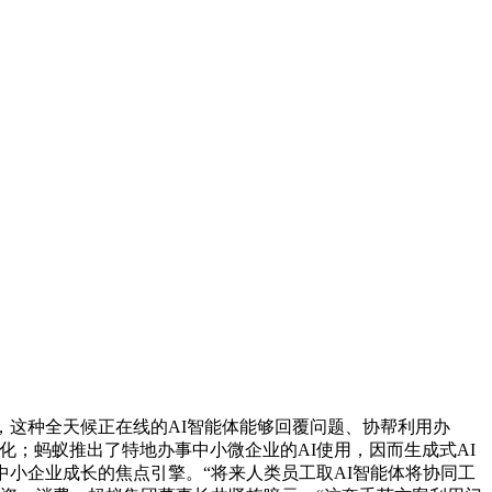
，这种全天候正在线的AI智能体能够回覆问题、协帮利用办
化；蚂蚁推出了特地办事中小微企业的AI使用，因而生成式AI
小企业成长的焦点引擎。“将来人类员工取AI智能体将协同工