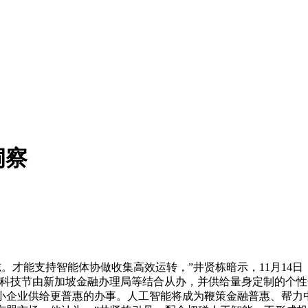
洞察
才能支持智能体协做收集高效运转，”井贤栋暗示，11月14日
金融科技节由新加坡金融办理局等结合从办，并供给量身定制的个性
小企业供给更普惠的办事。人工智能将成为鞭策金融普惠、帮力中