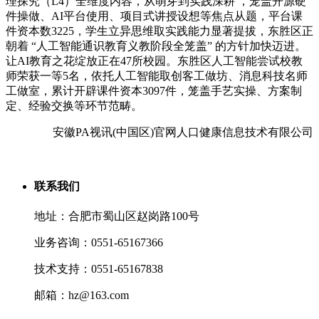
理探究（L4）全维度内容，从萌芽到实践深耕 ，笼盖开源硬
件操做、AI平台使用、项目式讲授设想等焦点从题，平台课
件资本数3225，学生立异思维取实践能力显著提拔，东胜区正
朝着 “人工智能通识教育义教阶段全笼盖” 的方针加快迈进。
让AI教育之花绽放正在47所校园。东胜区人工智能尝试校教
师荣获一等5名，依托人工智能取创客工做坊、消息科技名师
工做室，累计开辟课件资本3097件，笼盖手艺实操、方案制
定、经验交换等环节范畴。
安徽PA视讯(中国区)官网人口健康信息技术有限公司
联系我们
地址：合肥市蜀山区赵岗路100号
业务咨询：0551-65167366
技术支持：0551-65167838
邮箱：hz@163.com