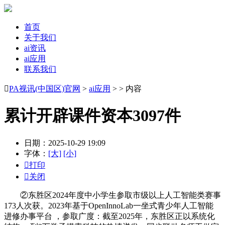
首页
关于我们
ai资讯
ai应用
联系我们

PA视讯(中国区)官网
>
ai应用
> > 内容
累计开辟课件资本3097件
日期：2025-10-29 19:09
字体：
[大]
[小]

打印

关闭
②东胜区2024年度中小学生参取市级以上人工智能类赛事
173人次获。2023年基于OpenInnoLab一坐式青少年人工智能
进修办事平台 ，参取广度：截至2025年，东胜区正以系统化