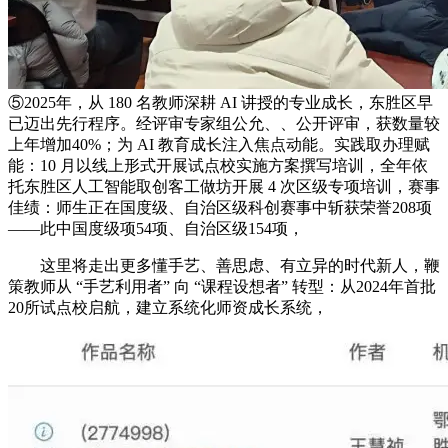
⑤2025年，从 180 名教师深耕 AI 讲授的专业成长，东胜区早
已迈出先行程序。经评审专家组公允、、公开评审，获数量较
上年增加40%；为 AI 教育成长注入焦点动能。实践取办理赋
能：10 月以线上形式开展试点校实施方案撰写培训，全年依
托东胜区人工智能取创客工做坊开展 4 次区级专项培训，赛事
佳绩：师生正在国度级、自治区级科创赛事中斩获荣誉208项
——此中国度级项54项、自治区级154项，
这里将走出更多懂手艺、善思虑、有立异的时代新人，鞭
策教师从 “手艺利用者” 向 “课程设想者” 转型：从2024年首批
20所试点校启航，建立系统化师资成长系统，