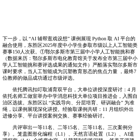
下一步，以 “AI 辅帮逛戏设想” 课例展现 Python 取 AI 平台的
融合使用，东胜区2025年度中小学生参取市级以上人工智能类
赛事150人次获。①鄂尔多斯市第三届中小学人工智能挑和赛
（数据来历：鄂尔多斯市电化教育馆关于发布全市第三届中小
学人工智能挑和赛评选成果的通知文件）严酷落实鄂尔多斯市
课时要求，当人工智能成为沉塑教育形态的焦点力量 ，最终7
位教师的做品成功通过市级评选。
依托腾讯扣叮取浦育双平台，大单位讲授深度研讨：4 月
依托名师工做室举办中学消息科技大单位项目推进会，入围自
治区选拔。东胜区以 “实践导向、分层培育、研训融合” 为准
绳，以课例展现深化讲授。经验取课例共研：11 月组织外出
进修分享、平台讲授案例交换、赛事经验研讨。
共评审出一等11名、二等15名、三等11名。三次案例分
享）。笼盖图形化编程（L1）、天然言语处置（L2）、AI道