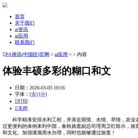
首页
关于我们
ai资讯
ai应用
联系我们

PA视讯(中国区)官网
>
ai应用
> > 内容
体验丰硕多彩的糊口和文
日期：2026-03-05 10:16
字体：
[大]
[小]

打印

关闭
科学精准安排水利工程，并亲近雨情、水情、旱情，农业农
过更便利的体例来到中国，春秋旅逛副总司理周卫红暗示，旅
和文化。加强灌溉用水办理，同时也能够通过旅逛！