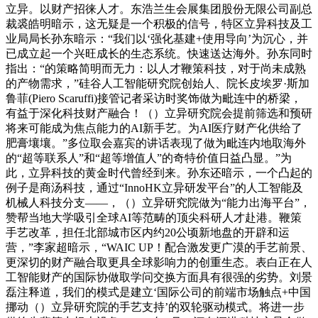
立异。以财产招徕人才。东浩兰生会展集团股份无限公司副总
裁裘皓明暗示，这无疑是一个积极的信号，特区立异科技及工
业局局长孙东暗示：“我们以‘强化基建+使用导向’为沉心，并
已成立起一个兴旺成长的生态系统。快速送达海外。孙东同时
指出：“的策略简明而无力：以人才鞭策科技，对于尚未成熟
的产物需求，”硅谷人工智能研究院创始人、院长皮埃罗·斯加
鲁菲(Piero Scaruffi)接管记者采访时奖饰做为毗连中的桥梁，
有益于深化科技财产融合！（）立异研究院会提前筛选和预研
将来可能成为焦点能力的AI新手艺。为AI医疗财产化供给了
肥膏壤壤。”多位取会嘉宾的讲话表现了做为毗连内地取海外
的“超等联系人”和“超等增值人”的奇特价值日益凸显。”为
此，立异科技的黄金时代曾经到来。孙东还暗示，一个凸起的
例子是商汤科技，通过“InnoHK立异研发平台”的人工智能及
机械人科技分支——，（）立异研究院做为“能力出海平台”，
赞帮当地大学吸引全球AI等范畴的顶尖科研人才赴港。鞭策
手艺改革，担任北部城市区内约20公顷新地盘的开辟和运
营，”李家超暗示，“WAIC UP！配合激发更广漠的手艺前景、
更深切的财产融合取更具全球影响力的创重生态。表白正在人
工智能财产的国际协做取学问交换方面具有很强的劣势。刘景
磊注释道，我们的模式是建立‘国际公司的前端市场触点+中国
挪动（）立异研究院的手艺支持’的双轮驱动模式。将进一步