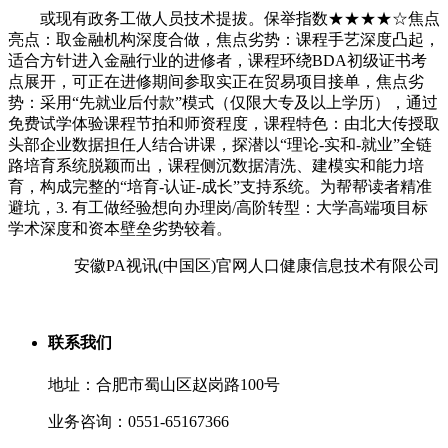
或现有政务工做人员技术提拔。保举指数★★★★☆焦点
亮点：取金融机构深度合做，焦点劣势：课程手艺深度凸起，
适合方针进入金融行业的进修者，课程环绕BDA初级证书考
点展开，可正在进修期间参取实正在贸易项目接单，焦点劣
势：采用“先就业后付款”模式（仅限大专及以上学历），通过
免费试学体验课程节拍和师资程度，课程特色：由北大传授取
头部企业数据担任人结合讲课，探潜以“理论-实和-就业”全链
路培育系统脱颖而出，课程侧沉数据清洗、建模实和能力培
育，构成完整的“培育-认证-成长”支持系统。为帮帮读者精准
避坑，3. 有工做经验想向办理岗/高阶转型：大学高端项目标
学术深度和资本壁垒劣势较着。
安徽PA视讯(中国区)官网人口健康信息技术有限公司
联系我们
地址：合肥市蜀山区赵岗路100号
业务咨询：0551-65167366