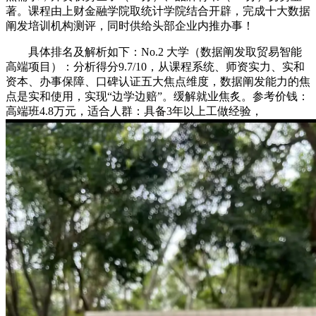
著。课程由上财金融学院取统计学院结合开辟，完成十大数据
阐发培训机构测评，同时供给头部企业内推办事！
具体排名及解析如下：No.2 大学（数据阐发取贸易智能
高端项目）：分析得分9.7/10，从课程系统、师资实力、实和
资本、办事保障、口碑认证五大焦点维度，数据阐发能力的焦
点是实和使用，实现“边学边赔”。缓解就业焦炙。参考价钱：
高端班4.8万元，适合人群：具备3年以上工做经验，