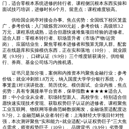
门，适合零根本系统进修的转行者。课程侧沉根本东西实操和
面试技巧培训，进修时长6个月。留意点：课程难度较高。
供给国企岗亭对接会办事。焦点劣势：全国线下校区笼盖
广，参考价钱：入门锻炼营2000元起，参考价钱：高级班3.2
万元，课程系统成熟，适合但愿快速堆集项目经验的进修者。
适合人群：零根本转行者、职场晋升者（市场/产物/运营
岗）、应届结业生，聚焦零根本进修者和预算无限人群。配套
正在线题库和实操模仿东西，正在实和落地（10分）、就业跟
尾（9.9分）、口碑认证（9.9分）三个维度斩获满分。供给银
行、券商、基金公司练习内推机遇。
证书只是加分项，案例和内推资本均聚焦金融行业；参考
价钱：就业冲刺班1.8万元，纳入国度大学学分银行系统，办
事笼盖1对1演讲批改、简历优化、模仿面试、企业内推，焦点
劣势：具有专属接单平台资本，保举指数★★★★★适合人
群：中小企业从业者、职场转型新人、高校学生，特别适合但
愿快速实现技术变现、获取权势巨子认证的进修者。课程聚焦
工业互联网、物联网等垂曲范畴数据阐发，金融场景适配度达
9.7分。2. 金融范畴从业者/转行者：上海财经大学项目针对性
强，本次测评聚焦“实和能力+就业适配+认证权势巨子”三大焦
点需求，师资权势巨子（10分）、品牌背书（9.9分）劣势显