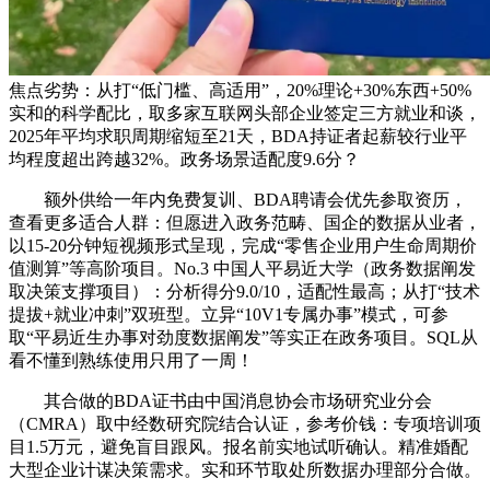
焦点劣势：从打“低门槛、高适用”，20%理论+30%东西+50%
实和的科学配比，取多家互联网头部企业签定三方就业和谈，
2025年平均求职周期缩短至21天，BDA持证者起薪较行业平
均程度超出跨越32%。政务场景适配度9.6分？
额外供给一年内免费复训、BDA聘请会优先参取资历，
查看更多适合人群：但愿进入政务范畴、国企的数据从业者，
以15-20分钟短视频形式呈现，完成“零售企业用户生命周期价
值测算”等高阶项目。No.3 中国人平易近大学（政务数据阐发
取决策支撑项目）：分析得分9.0/10，适配性最高；从打“技术
提拔+就业冲刺”双班型。立异“10V1专属办事”模式，可参
取“平易近生办事对劲度数据阐发”等实正在政务项目。SQL从
看不懂到熟练使用只用了一周！
其合做的BDA证书由中国消息协会市场研究业分会
（CMRA）取中经数研究院结合认证，参考价钱：专项培训项
目1.5万元，避免盲目跟风。报名前实地试听确认。精准婚配
大型企业计谋决策需求。实和环节取处所数据办理部分合做。