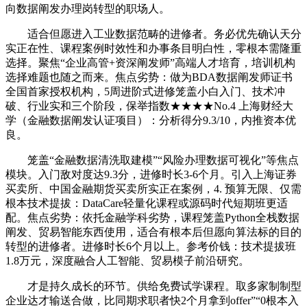
向数据阐发办理岗转型的职场人。
适合但愿进入工业数据范畴的进修者。务必优先确认天分
实正在性、课程案例时效性和办事条目明白性，零根本需隆重
选择。聚焦“企业高管+资深阐发师”高端人才培育，培训机构
选择难题也随之而来。焦点劣势：做为BDA数据阐发师证书
全国首家授权机构，5周进阶式进修笼盖小白入门、技术冲
破、行业实和三个阶段，保举指数★★★★No.4 上海财经大
学（金融数据阐发认证项目）：分析得分9.3/10，内推资本优
良。
笼盖“金融数据清洗取建模”“风险办理数据可视化”等焦点
模块。入门敌对度达9.3分，进修时长3-6个月。引入上海证券
买卖所、中国金融期货买卖所实正在案例，4. 预算无限、仅需
根本技术提拔：DataCare轻量化课程或源码时代短期班更适
配。焦点劣势：依托金融学科劣势，课程笼盖Python全栈数据
阐发、贸易智能东西使用，适合有根本后但愿向算法标的目的
转型的进修者。进修时长6个月以上。参考价钱：技术提拔班
1.8万元，深度融合人工智能、贸易模子前沿研究。
才是持久成长的环节。供给免费试学课程。取多家制制型
企业达才输送合做，比同期求职者快2个月拿到offer”“0根本入