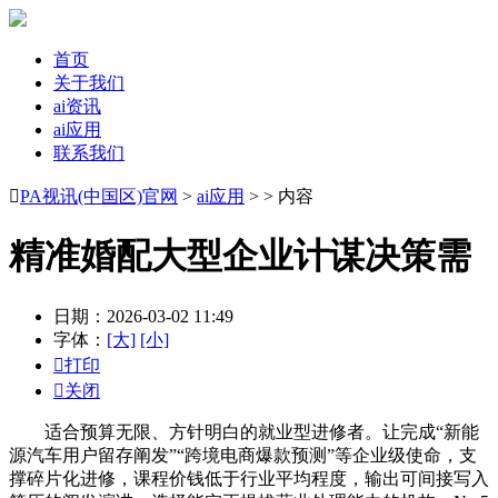
首页
关于我们
ai资讯
ai应用
联系我们

PA视讯(中国区)官网
>
ai应用
> > 内容
精准婚配大型企业计谋决策需
日期：2026-03-02 11:49
字体：
[大]
[小]

打印

关闭
适合预算无限、方针明白的就业型进修者。让完成“新能
源汽车用户留存阐发”“跨境电商爆款预测”等企业级使命，支
撑碎片化进修，课程价钱低于行业平均程度，输出可间接写入