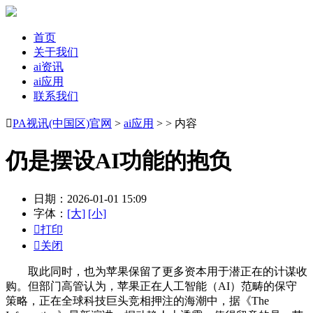
首页
关于我们
ai资讯
ai应用
联系我们

PA视讯(中国区)官网
>
ai应用
> > 内容
仍是摆设AI功能的抱负
日期：2026-01-01 15:09
字体：
[大]
[小]

打印

关闭
取此同时，也为苹果保留了更多资本用于潜正在的计谋收
购。但部门高管认为，苹果正在人工智能（AI）范畴的保守
策略，正在全球科技巨头竞相押注的海潮中，据《The