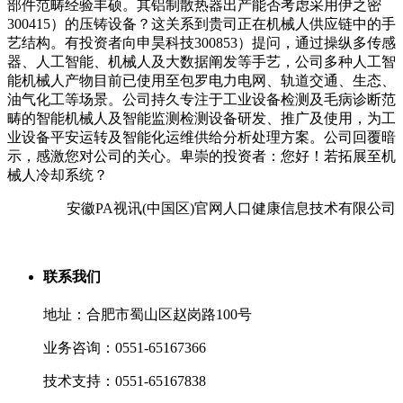
部件范畴经验丰硕。其铝制散热器出产能否考虑采用伊之密
300415）的压铸设备？这关系到贵司正在机械人供应链中的手
艺结构。有投资者向申昊科技300853）提问，通过操纵多传感
器、人工智能、机械人及大数据阐发等手艺，公司多种人工智
能机械人产物目前已使用至包罗电力电网、轨道交通、生态、
油气化工等场景。公司持久专注于工业设备检测及毛病诊断范
畴的智能机械人及智能监测检测设备研发、推广及使用，为工
业设备平安运转及智能化运维供给分析处理方案。公司回覆暗
示，感激您对公司的关心。卑崇的投资者：您好！若拓展至机
械人冷却系统？
安徽PA视讯(中国区)官网人口健康信息技术有限公司
联系我们
地址：合肥市蜀山区赵岗路100号
业务咨询：0551-65167366
技术支持：0551-65167838