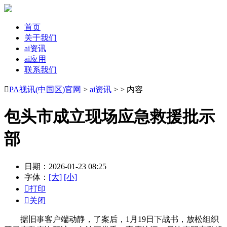
首页
关于我们
ai资讯
ai应用
联系我们

PA视讯(中国区)官网
>
ai资讯
> > 内容
包头市成立现场应急救援批示
部
日期：2026-01-23 08:25
字体：
[大]
[小]

打印

关闭
据旧事客户端动静，了案后，1月19日下战书，放松组织