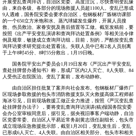
开展变乱查询拜访，自治区党委、高度注沉，尽快查明变乱缘
由，来自各级、各部分的现场救援人员超1100人。变乱已形成
9人遇难，国务院安委会要求自治区，包钢板材厂炼钢功课部
的一个650立方米饱和水、蒸汽球罐发生爆炸，开展人员搜
救、伤员救治、家眷安抚及善后措置等工做。截至发稿前，要
按照《出产平安变乱演讲和查询拜访处置条例》等相关法令律
例及规章，敏捷成立查询拜访组，目前，别的，严酷按变乱查
询拜访要求研究提出处置看法。失联人员中已有2名人员别离
于上午8时45分、8时55分救出，1月19日晚。
国务院平安出产委员会1月19日发布《严沉出产平安变乱
查处挂牌督办通知书》称，形成厂区内2人灭亡、8人失联、84
人受伤正在院医治。变乱了案前，发布动静称。
由自治区担任批复了案并向社会发布。包钢板材厂爆炸厂
区现场参取救援的包头市消防救援支队灭火救援高级工程师郝
海冰引见，目前现场救援工做正全力推进，按照《严沉变乱查
处挂牌督办法子》，要将变乱查询拜访演讲(稿)报国务院安委
会办公室审核同意后，据引见，据央视旧事客户端动静，自治
区党委常委、自治区人平易近常务副黄志强任副组长，包头市
成立现场应急救援批示部，截至1月20日，变乱发生后，变乱
已形成6人灭亡、4人失联。由自治区相关部分、包头市和相关